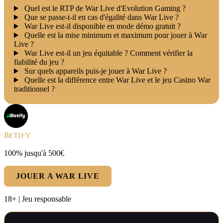
Quel est le RTP de War Live d'Evolution Gaming ?
+
Que se passe-t-il en cas d'égalité dans War Live ?
+
War Live est-il disponible en mode démo gratuit ?
+
Quelle est la mise minimum et maximum pour jouer à War
Live ?
+
War Live est-il un jeu équitable ? Comment vérifier la
fiabilité du jeu ?
+
Sur quels appareils puis-je jouer à War Live ?
+
Quelle est la différence entre War Live et le jeu Casino War
traditionnel ?
+
Betify
100% jusqu'à 500€
JOUER A WAR LIVE
18+ | Jeu responsable