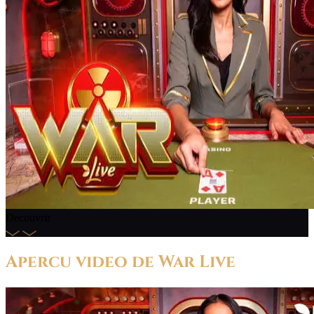
Decouvrir
Apercu video de War Live