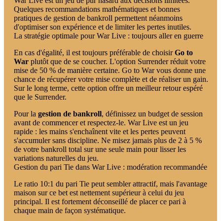
War Live est un jeu de pur hasard aux décisions limitées.
Quelques recommandations mathématiques et bonnes
pratiques de gestion de bankroll permettent néanmoins
d'optimiser son expérience et de limiter les pertes inutiles.
La stratégie optimale pour War Live : toujours aller en guerre
En cas d'égalité, il est toujours préférable de choisir
Go to
War
plutôt que de se coucher. L'option Surrender réduit votre
mise de 50 % de manière certaine. Go to War vous donne une
chance de récupérer votre mise complète et de réaliser un gain.
Sur le long terme, cette option offre un meilleur retour espéré
que le Surrender.
Pour la
gestion de bankroll
, définissez un budget de session
avant de commencer et respectez-le. War Live est un jeu
rapide : les mains s'enchaînent vite et les pertes peuvent
s'accumuler sans discipline. Ne misez jamais plus de 2 à 5 %
de votre bankroll total sur une seule main pour lisser les
variations naturelles du jeu.
Gestion du pari Tie dans War Live : modération recommandée
Le ratio 10:1 du pari Tie peut sembler attractif, mais l'avantage
maison sur ce bet est nettement supérieur à celui du jeu
principal. Il est fortement déconseillé de placer ce pari à
chaque main de façon systématique.