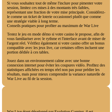
Si vous souhaitez tout de même l'inclure pour pimenter votre
session, limitez ces mises à des montants très faibles,
représentant une fraction de votre mise principale. Considérez-
le comme un ticket de loterie occasionnel plutôt que comme
une stratégie viable à long terme.
Conseils pratiques pour profiter au maximum de War Live
Testez le jeu en mode démo si votre casino le propose, afin de
vous familiariser avec le rythme et l'interface avant de miser de
l'argent réel. Vérifiez également si votre casino offre un bonus
compatible avec les jeux live, car certaines offres incluent une
portion dédiée à ces tables.
Jouez dans un environnement calme avec une bonne
connexion internet pour éviter les coupures vidéo. Profitez des
statistiques affichées en temps réel non pas pour prédire les
résultats, mais pour mieux comprendre la variance naturelle de
War Live au fil de la session.
Où jouer à War Live en ligne
War Live étant développé par Evolution Gaming, il est