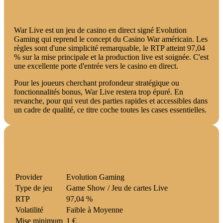
Notre avis sur War Live
War Live est un jeu de casino en direct signé Evolution
Gaming qui reprend le concept du Casino War américain. Les
règles sont d'une simplicité remarquable, le RTP atteint 97,04
% sur la mise principale et la production live est soignée. C'est
une excellente porte d'entrée vers le casino en direct.
Pour les joueurs cherchant profondeur stratégique ou
fonctionnalités bonus, War Live restera trop épuré. En
revanche, pour qui veut des parties rapides et accessibles dans
un cadre de qualité, ce titre coche toutes les cases essentielles.
Caractéristiques techniques
Provider
Evolution Gaming
Type de jeu
Game Show / Jeu de cartes Live
RTP
97,04 %
Volatilité
Faible à Moyenne
Mise minimum
1 €