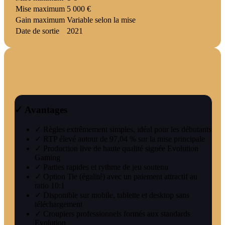
Mise maximum
5 000 €
Gain maximum
Variable selon la mise
Date de sortie
2021
Points forts et points faibles
✓
Avantages
✓
Règles extrêmement simples, idéal pour les débutants
✓
RTP élevé autour de 97,04 % sur la mise principale
✓
Production live de haute qualité signée Evolution
Gaming
✓
Parties rapides et rythme de jeu soutenu
✓
Option Tie (égalité) avec un paiement attractif au
ratio 10:1
✓
Disponible sur mobile, tablette et desktop sans
téléchargement
✓
Croupiers professionnels formés aux standards
Evolution