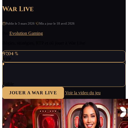
War Live
Publie le
3 mars 2026
·
Mis a jour le
18 avril 2026
Par
Evolution Gaming
Règles, stratégies, RTP et où jouer à War Live
97,04 %
RTP
Faible
JOUER A WAR LIVE
Voir la video du jeu