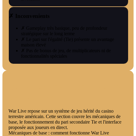
✗
Inconvenients
✗
Gameplay très basique, peu de profondeur
stratégique sur le long terme
✗
Le pari sur l'égalité (Tie) présente un avantage
maison élevé
✗
Pas de bonus de jeu, de multiplicateurs ni de
fonctionnalités spéciales
Gameplay et fonctionnalités
de War Live
War Live repose sur un système de jeu hérité du casino
terrestre américain. Cette section couvre les mécaniques de
base, le fonctionnement du pari secondaire Tie et l'interface
proposée aux joueurs en direct.
Mécaniques de base : comment fonctionne War Live