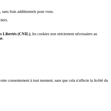
, sans frais additionnels pour vous.
tiers.
es Libertés (CNIL)
, les cookies non strictement nécessaires au
ue
.
otre consentement à tout moment, sans que cela n'affecte la licéité du