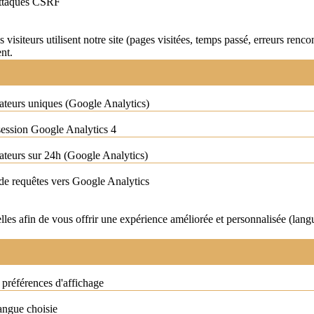
 attaques CSRF
visiteurs utilisent notre site (pages visitées, temps passé, erreurs renc
nt.
isateurs uniques (Google Analytics)
 session Google Analytics 4
isateurs sur 24h (Google Analytics)
 de requêtes vers Google Analytics
es afin de vous offrir une expérience améliorée et personnalisée (langue 
préférences d'affichage
angue choisie