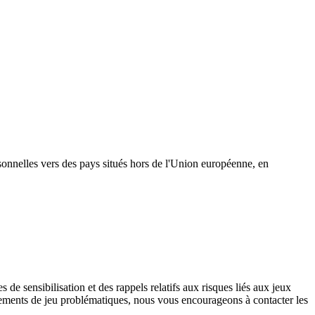
sonnelles vers des pays situés hors de l'Union européenne, en
 de sensibilisation et des rappels relatifs aux risques liés aux jeux
ements de jeu problématiques, nous vous encourageons à contacter les