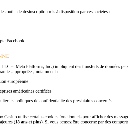
es outils de désinscription mis à disposition par ces sociétés :
mpte Facebook.
ENNE
 LLC et Meta Platforms, Inc.) impliquent des transferts de données per
aranties appropriées, notamment :
ion européenne ;
eprises américaines certifiées.
ter les politiques de confidentialité des prestataires concernés.
o Casino utilise certains cookies fonctionnels pour afficher des messages
ajeures (
18 ans et plus
). Si vous pensez être concerné par des comport