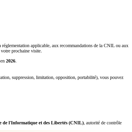
 la réglementation applicable, aux recommandations de la CNIL ou aux
 votre prochaine visite.
r en
2026
.
ation, suppression, limitation, opposition, portabilité), vous pouvez
 de l'Informatique et des Libertés (CNIL)
, autorité de contrôle