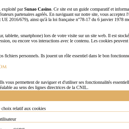
, exploité par
Sunao Casino
. Ce site est un guide comparatif et informa
opérateurs partenaires agréés. En naviguant sur notre site, vous acceptez 
2016/679), ainsi qu'à la loi française n°78-17 du 6 janvier 1978 modi
ur, tablette, smartphone) lors de votre visite sur un site web. Il est stoc
ssion, ou encore vos interactions avec le contenu. Les cookies peuvent 
s fichiers personnels. Ils jouent un rôle essentiel dans le bon fonctio
COM
 vous permettent de naviguer et d'utiliser ses fonctionnalités essentiell
éalable au sens des lignes directrices de la CNIL.
choix relatif aux cookies
tilisateur