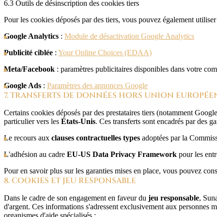
6.3 Outils de désinscription des cookies tiers
Pour les cookies déposés par des tiers, vous pouvez également utiliser l
Google Analytics
:
Module de désactivation Google Analytics
Publicité ciblée
:
Your Online Choices (EDAA)
Meta/Facebook
: paramètres publicitaires disponibles dans votre co
Google Ads
:
Paramètres des annonces Google
7. TRANSFERTS DE DONNÉES HORS UNION EUROPÉ
Certains cookies déposés par des prestataires tiers (notamment Google
particulier vers les
États-Unis
. Ces transferts sont encadrés par des g
Le recours aux
clauses contractuelles types
adoptées par la Commiss
L'adhésion au cadre
EU-US Data Privacy Framework
pour les entr
Pour en savoir plus sur les garanties mises en place, vous pouvez consul
8. COOKIES ET JEU RESPONSABLE
Dans le cadre de son engagement en faveur du
jeu responsable
, Suna
d'argent. Ces informations s'adressent exclusivement aux personnes m
organismes d'aide spécialisés :