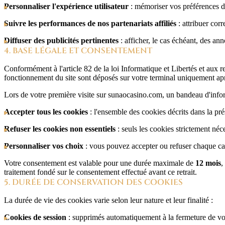
Personnaliser l'expérience utilisateur
: mémoriser vos préférences d
Suivre les performances de nos partenariats affiliés
: attribuer cor
Diffuser des publicités pertinentes
: afficher, le cas échéant, des ann
4. BASE LÉGALE ET CONSENTEMENT
Conformément à l'article 82 de la loi Informatique et Libertés et aux
fonctionnement du site sont déposés sur votre terminal uniquement apr
Lors de votre première visite sur sunaocasino.com, un bandeau d'info
Accepter tous les cookies
: l'ensemble des cookies décrits dans la pré
Refuser les cookies non essentiels
: seuls les cookies strictement néc
Personnaliser vos choix
: vous pouvez accepter ou refuser chaque ca
Votre consentement est valable pour une durée maximale de
12 mois
,
traitement fondé sur le consentement effectué avant ce retrait.
5. DURÉE DE CONSERVATION DES COOKIES
La durée de vie des cookies varie selon leur nature et leur finalité :
Cookies de session
: supprimés automatiquement à la fermeture de vot