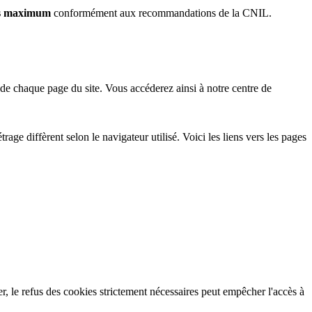
s maximum
conformément aux recommandations de la CNIL.
de chaque page du site. Vous accéderez ainsi à notre centre de
e diffèrent selon le navigateur utilisé. Voici les liens vers les pages
er, le refus des cookies strictement nécessaires peut empêcher l'accès à