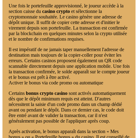
Une fois le portefeuille approvisionné, le joueur accède à la
section caisse du
casino crypto
et sélectionne la
cryptomonnaie souhaitée. Le casino génère une adresse de
dépôt unique. Il suffit de copier cette adresse et d'initier le
virement depuis son portefeuille. La transaction est confirmée
par la blockchain en quelques minutes selon la crypto utilisée
et le nombre de confirmations requises.
Il est impératif de ne jamais taper manuellement l'adresse de
destination mais toujours de la copier-coller pour éviter les
erreurs. Certains casinos proposent également un QR code
scannable directement depuis une application mobile. Une fois
la transaction confirmée, le solde apparaît sur le compte joueur
et le bonus est prêt à être activé.
Activer le bonus via code promo ou automatique
Certains
bonus crypto casino
sont activés automatiquement
dès que le dépôt minimum requis est atteint. D'autres
nécessitent la saisie d'un code promo dans un champ dédié
avant ou pendant le dépôt. Dans ce dernier cas, le code doit
être entré avant de valider la transaction, car il n'est
généralement pas possible de l'appliquer après coup.
Après activation, le bonus apparaît dans la section « Mes
bonus » ou « Portefeuille bonus » du casino. Il est conseillé de