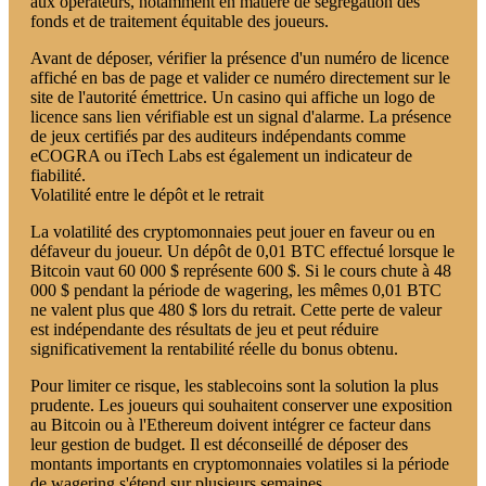
aux opérateurs, notamment en matière de ségrégation des
fonds et de traitement équitable des joueurs.
Avant de déposer, vérifier la présence d'un numéro de licence
affiché en bas de page et valider ce numéro directement sur le
site de l'autorité émettrice. Un casino qui affiche un logo de
licence sans lien vérifiable est un signal d'alarme. La présence
de jeux certifiés par des auditeurs indépendants comme
eCOGRA ou iTech Labs est également un indicateur de
fiabilité.
Volatilité entre le dépôt et le retrait
La volatilité des cryptomonnaies peut jouer en faveur ou en
défaveur du joueur. Un dépôt de 0,01 BTC effectué lorsque le
Bitcoin vaut 60 000 $ représente 600 $. Si le cours chute à 48
000 $ pendant la période de wagering, les mêmes 0,01 BTC
ne valent plus que 480 $ lors du retrait. Cette perte de valeur
est indépendante des résultats de jeu et peut réduire
significativement la rentabilité réelle du bonus obtenu.
Pour limiter ce risque, les stablecoins sont la solution la plus
prudente. Les joueurs qui souhaitent conserver une exposition
au Bitcoin ou à l'Ethereum doivent intégrer ce facteur dans
leur gestion de budget. Il est déconseillé de déposer des
montants importants en cryptomonnaies volatiles si la période
de wagering s'étend sur plusieurs semaines.