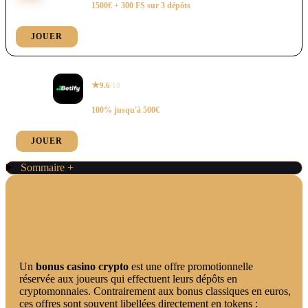
1500€ + 300 FS sur 3 dépôts
JOUER
Lire l'avis
Betify
★
9.6
/10
#4
BONUS DE BIENVENUE
100% jusqu'à 500€
JOUER
Lire l'avis
Sommaire
+
Qu'est-ce qu'un bonus casino
crypto ?
Un
bonus casino crypto
est une offre promotionnelle
réservée aux joueurs qui effectuent leurs dépôts en
cryptomonnaies. Contrairement aux bonus classiques en euros,
ces offres sont souvent libellées directement en tokens :