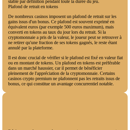
stable par définition pendant toute la durée du jeu.
Plafond de retrait en tokens
De nombreux casinos imposent un plafond de retrait sur les
gains issus d'un bonus. Ce plafond est souvent exprimé en
équivalent euros (par exemple 500 euros maximum), mais
converti en tokens au taux du jour lors du retrait. Si la
cryptomonnaie a pris de la valeur, le joueur peut se retrouver à
ne retirer qu'une fraction de ses tokens gagnés, le reste étant
annulé par la plateforme.
Il est donc crucial de vérifier si le plafond est fixé en valeur fiat
ou en montant de tokens. Un plafond en tokens est préférable
dans un marché haussier, car il permet de bénéficier
pleinement de l'appréciation de la cryptomonnaie. Certains
casinos crypto premium ne plafonnent pas les retraits issus de
bonus, ce qui constitue un avantage concurrentiel notable.
Comment réclamer un bonus
crypto