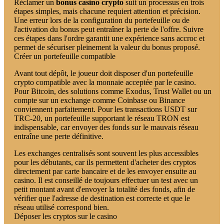
Réclamer un
bonus casino crypto
suit un processus en trois
étapes simples, mais chacune requiert attention et précision.
Une erreur lors de la configuration du portefeuille ou de
l'activation du bonus peut entraîner la perte de l'offre. Suivre
ces étapes dans l'ordre garantit une expérience sans accroc et
permet de sécuriser pleinement la valeur du bonus proposé.
Créer un portefeuille compatible
Avant tout dépôt, le joueur doit disposer d'un portefeuille
crypto compatible avec la monnaie acceptée par le casino.
Pour Bitcoin, des solutions comme Exodus, Trust Wallet ou un
compte sur un exchange comme Coinbase ou Binance
conviennent parfaitement. Pour les transactions USDT sur
TRC-20, un portefeuille supportant le réseau TRON est
indispensable, car envoyer des fonds sur le mauvais réseau
entraîne une perte définitive.
Les exchanges centralisés sont souvent les plus accessibles
pour les débutants, car ils permettent d'acheter des cryptos
directement par carte bancaire et de les envoyer ensuite au
casino. Il est conseillé de toujours effectuer un test avec un
petit montant avant d'envoyer la totalité des fonds, afin de
vérifier que l'adresse de destination est correcte et que le
réseau utilisé correspond bien.
Déposer les cryptos sur le casino