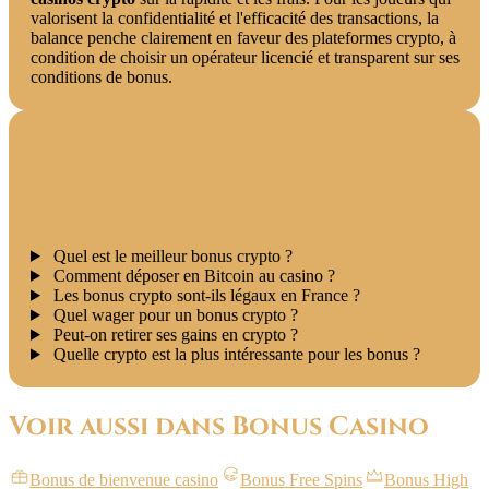
valorisent la confidentialité et l'efficacité des transactions, la
balance penche clairement en faveur des plateformes crypto, à
condition de choisir un opérateur licencié et transparent sur ses
conditions de bonus.
Questions fréquentes sur les
bonus crypto casino
Quel est le meilleur bonus crypto ?
+
Comment déposer en Bitcoin au casino ?
+
Les bonus crypto sont-ils légaux en France ?
+
Quel wager pour un bonus crypto ?
+
Peut-on retirer ses gains en crypto ?
+
Quelle crypto est la plus intéressante pour les bonus ?
+
Voir aussi dans Bonus Casino
Bonus de bienvenue casino
Bonus Free Spins
Bonus High
FS