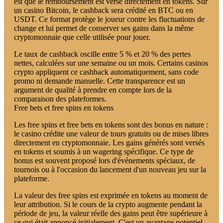
est que le remboursement est versé directement en tokens. Sur
un casino Bitcoin, le cashback sera crédité en BTC ou en
USDT. Ce format protège le joueur contre les fluctuations de
change et lui permet de conserver ses gains dans la même
cryptomonnaie que celle utilisée pour jouer.
Le taux de cashback oscille entre 5 % et 20 % des pertes
nettes, calculées sur une semaine ou un mois. Certains casinos
crypto appliquent ce cashback automatiquement, sans code
promo ni demande manuelle. Cette transparence est un
argument de qualité à prendre en compte lors de la
comparaison des plateformes.
Free bets et free spins en tokens
Les free spins et free bets en tokens sont des bonus en nature :
le casino crédite une valeur de tours gratuits ou de mises libres
directement en cryptomonnaie. Les gains générés sont versés
en tokens et soumis à un wagering spécifique. Ce type de
bonus est souvent proposé lors d'événements spéciaux, de
tournois ou à l'occasion du lancement d'un nouveau jeu sur la
plateforme.
La valeur des free spins est exprimée en tokens au moment de
leur attribution. Si le cours de la crypto augmente pendant la
période de jeu, la valeur réelle des gains peut être supérieure à
ce qui était annoncé initialement. C'est un avantage potentiel