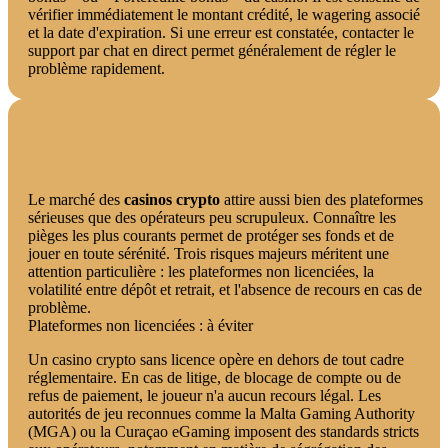
vérifier immédiatement le montant crédité, le wagering associé
et la date d'expiration. Si une erreur est constatée, contacter le
support par chat en direct permet généralement de régler le
problème rapidement.
Les pièges des casinos crypto
Le marché des
casinos crypto
attire aussi bien des plateformes
sérieuses que des opérateurs peu scrupuleux. Connaître les
pièges les plus courants permet de protéger ses fonds et de
jouer en toute sérénité. Trois risques majeurs méritent une
attention particulière : les plateformes non licenciées, la
volatilité entre dépôt et retrait, et l'absence de recours en cas de
problème.
Plateformes non licenciées : à éviter
Un casino crypto sans licence opère en dehors de tout cadre
réglementaire. En cas de litige, de blocage de compte ou de
refus de paiement, le joueur n'a aucun recours légal. Les
autorités de jeu reconnues comme la Malta Gaming Authority
(MGA) ou la Curaçao eGaming imposent des standards stricts