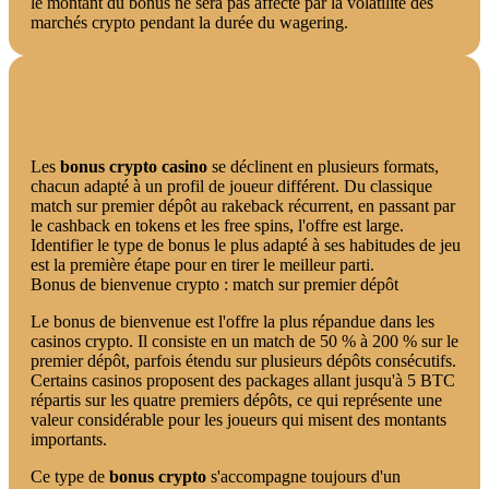
le montant du bonus ne sera pas affecté par la volatilité des
marchés crypto pendant la durée du wagering.
Les types de bonus crypto
Les
bonus crypto casino
se déclinent en plusieurs formats,
chacun adapté à un profil de joueur différent. Du classique
match sur premier dépôt au rakeback récurrent, en passant par
le cashback en tokens et les free spins, l'offre est large.
Identifier le type de bonus le plus adapté à ses habitudes de jeu
est la première étape pour en tirer le meilleur parti.
Bonus de bienvenue crypto : match sur premier dépôt
Le bonus de bienvenue est l'offre la plus répandue dans les
casinos crypto. Il consiste en un match de 50 % à 200 % sur le
premier dépôt, parfois étendu sur plusieurs dépôts consécutifs.
Certains casinos proposent des packages allant jusqu'à 5 BTC
répartis sur les quatre premiers dépôts, ce qui représente une
valeur considérable pour les joueurs qui misent des montants
importants.
Ce type de
bonus crypto
s'accompagne toujours d'un