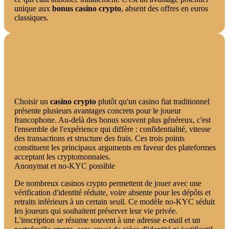
unique aux
bonus casino crypto
, absent des offres en euros
classiques.
Avantages d'un casino crypto
vs un casino fiat
Choisir un
casino crypto
plutôt qu'un casino fiat traditionnel
présente plusieurs avantages concrets pour le joueur
francophone. Au-delà des bonus souvent plus généreux, c'est
l'ensemble de l'expérience qui diffère : confidentialité, vitesse
des transactions et structure des frais. Ces trois points
constituent les principaux arguments en faveur des plateformes
acceptant les cryptomonnaies.
Anonymat et no-KYC possible
De nombreux casinos crypto permettent de jouer avec une
vérification d'identité réduite, voire absente pour les dépôts et
retraits inférieurs à un certain seuil. Ce modèle no-KYC séduit
les joueurs qui souhaitent préserver leur vie privée.
L'inscription se résume souvent à une adresse e-mail et un