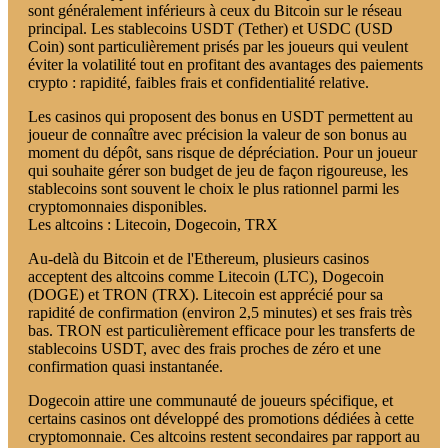
sont généralement inférieurs à ceux du Bitcoin sur le réseau
principal. Les stablecoins USDT (Tether) et USDC (USD
Coin) sont particulièrement prisés par les joueurs qui veulent
éviter la volatilité tout en profitant des avantages des paiements
crypto : rapidité, faibles frais et confidentialité relative.
Les casinos qui proposent des bonus en USDT permettent au
joueur de connaître avec précision la valeur de son bonus au
moment du dépôt, sans risque de dépréciation. Pour un joueur
qui souhaite gérer son budget de jeu de façon rigoureuse, les
stablecoins sont souvent le choix le plus rationnel parmi les
cryptomonnaies disponibles.
Les altcoins : Litecoin, Dogecoin, TRX
Au-delà du Bitcoin et de l'Ethereum, plusieurs casinos
acceptent des altcoins comme Litecoin (LTC), Dogecoin
(DOGE) et TRON (TRX). Litecoin est apprécié pour sa
rapidité de confirmation (environ 2,5 minutes) et ses frais très
bas. TRON est particulièrement efficace pour les transferts de
stablecoins USDT, avec des frais proches de zéro et une
confirmation quasi instantanée.
Dogecoin attire une communauté de joueurs spécifique, et
certains casinos ont développé des promotions dédiées à cette
cryptomonnaie. Ces altcoins restent secondaires par rapport au