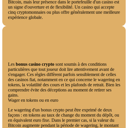
Bitcoin, mais leur présence dans le portefeuille d'un casino est
un signe d'ouverture et de flexibilité. Un casino qui accepte
cinq cryptomonnaies ou plus offre généralement une meilleure
expérience globale.
Les conditions spécifiques
aux bonus crypto
Les
bonus casino crypto
sont soumis à des conditions
particulières que tout joueur doit lire attentivement avant de
s'engager. Ces règles diffèrent parfois sensiblement de celles
des casinos fiat, notamment en ce qui concerne le wagering en
tokens, la volatilité des cours et les plafonds de retrait. Bien les
comprendre évite des déceptions au moment de retirer ses
gains.
Wager en tokens ou en euro
Le wagering d'un bonus crypto peut être exprimé de deux
façons : en tokens au taux de change du moment du dépôt, ou
en équivalent euro fixe. Dans le premier cas, si la valeur du
Bitcoin augmente pendant la période de wagering, le montant