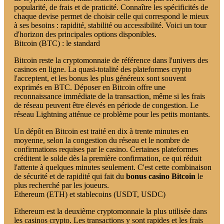
popularité, de frais et de praticité. Connaître les spécificités de
chaque devise permet de choisir celle qui correspond le mieux
à ses besoins : rapidité, stabilité ou accessibilité. Voici un tour
d'horizon des principales options disponibles.
Bitcoin (BTC) : le standard
Bitcoin reste la cryptomonnaie de référence dans l'univers des
casinos en ligne. La quasi-totalité des plateformes crypto
l'acceptent, et les bonus les plus généreux sont souvent
exprimés en BTC. Déposer en Bitcoin offre une
reconnaissance immédiate de la transaction, même si les frais
de réseau peuvent être élevés en période de congestion. Le
réseau Lightning atténue ce problème pour les petits montants.
Un dépôt en Bitcoin est traité en dix à trente minutes en
moyenne, selon la congestion du réseau et le nombre de
confirmations requises par le casino. Certaines plateformes
créditent le solde dès la première confirmation, ce qui réduit
l'attente à quelques minutes seulement. C'est cette combinaison
de sécurité et de rapidité qui fait du
bonus casino Bitcoin
le
plus recherché par les joueurs.
Ethereum (ETH) et stablecoins (USDT, USDC)
Ethereum est la deuxième cryptomonnaie la plus utilisée dans
les casinos crypto. Les transactions y sont rapides et les frais