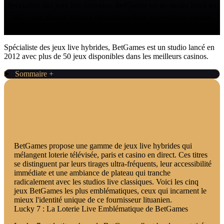
Spécialiste des jeux live hybrides, BetGames est un studio lancé en
2012 avec plus de 50 jeux disponibles dans les meilleurs casinos.
Spécialiste des jeux live hybrides, BetGames est un studio lancé en
2012 avec plus de 50 jeux disponibles dans les meilleurs casinos.
Sommaire
+
Les Meilleurs Jeux BetGames à
Essayer
BetGames propose une gamme de jeux live hybrides qui
mélangent loterie télévisée, paris et casino en direct. Ces titres
se distinguent par leurs tirages ultra-fréquents, leur accessibilité
immédiate et une ambiance de plateau qui tranche
radicalement avec les studios live classiques. Voici les cinq
jeux BetGames les plus emblématiques, ceux qui incarnent le
mieux l'identité unique de ce fournisseur lituanien.
Lucky 7 : La Loterie Live Emblématique de BetGames