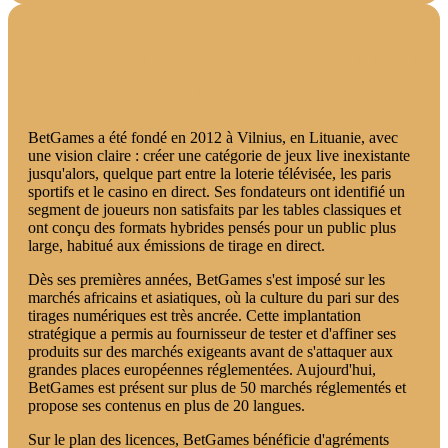
Qui est BetGames ? Histoire et
Positionnement
BetGames a été fondé en 2012 à Vilnius, en Lituanie, avec
une vision claire : créer une catégorie de jeux live inexistante
jusqu'alors, quelque part entre la loterie télévisée, les paris
sportifs et le casino en direct. Ses fondateurs ont identifié un
segment de joueurs non satisfaits par les tables classiques et
ont conçu des formats hybrides pensés pour un public plus
large, habitué aux émissions de tirage en direct.
Dès ses premières années, BetGames s'est imposé sur les
marchés africains et asiatiques, où la culture du pari sur des
tirages numériques est très ancrée. Cette implantation
stratégique a permis au fournisseur de tester et d'affiner ses
produits sur des marchés exigeants avant de s'attaquer aux
grandes places européennes réglementées. Aujourd'hui,
BetGames est présent sur plus de 50 marchés réglementés et
propose ses contenus en plus de 20 langues.
Sur le plan des licences, BetGames bénéficie d'agréments