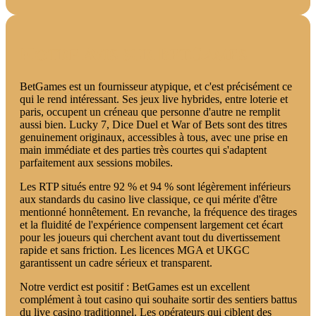
Notre Avis sur BetGames
BetGames est un fournisseur atypique, et c'est précisément ce
qui le rend intéressant. Ses jeux live hybrides, entre loterie et
paris, occupent un créneau que personne d'autre ne remplit
aussi bien. Lucky 7, Dice Duel et War of Bets sont des titres
genuinement originaux, accessibles à tous, avec une prise en
main immédiate et des parties très courtes qui s'adaptent
parfaitement aux sessions mobiles.
Les RTP situés entre 92 % et 94 % sont légèrement inférieurs
aux standards du casino live classique, ce qui mérite d'être
mentionné honnêtement. En revanche, la fréquence des tirages
et la fluidité de l'expérience compensent largement cet écart
pour les joueurs qui cherchent avant tout du divertissement
rapide et sans friction. Les licences MGA et UKGC
garantissent un cadre sérieux et transparent.
Notre verdict est positif : BetGames est un excellent
complément à tout casino qui souhaite sortir des sentiers battus
du live casino traditionnel. Les opérateurs qui ciblent des