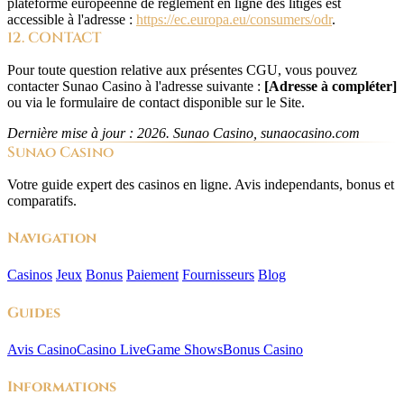
plateforme européenne de règlement en ligne des litiges est
accessible à l'adresse :
https://ec.europa.eu/consumers/odr
.
12. CONTACT
Pour toute question relative aux présentes CGU, vous pouvez
contacter Sunao Casino à l'adresse suivante :
[Adresse à compléter]
ou via le formulaire de contact disponible sur le Site.
Dernière mise à jour : 2026. Sunao Casino, sunaocasino.com
Sunao Casino
Votre guide expert des casinos en ligne. Avis independants, bonus et
comparatifs.
Navigation
Casinos
Jeux
Bonus
Paiement
Fournisseurs
Blog
Guides
Avis Casino
Casino Live
Game Shows
Bonus Casino
Informations