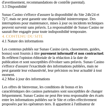
d'avertissement, recommandations de contrôle parental).
3.3 Disponibilité
Sunao Casino s'efforce d'assurer la disponibilité du Site 24h/24 et
7j/7, mais ne peut garantir une disponibilité ininterrompue. Des
interruptions pour maintenance, mises à jour ou incidents techniques
peuvent survenir sans préavis. La responsabilité de Sunao Casino ne
saurait être engagée pour toute indisponibilité temporaire.
4. CONTENU DU SITE
4.1 Nature des informations
Les contenus publiés sur Sunao Casino (avis, classements, guides,
bonus) sont fournis à titre
purement informatif et non contractuel
.
Ils reflètent l'opinion éditoriale de la rédaction à la date de
publication et sont susceptibles d'évoluer sans préavis. Sunao Casino
s'efforce d'assurer l'exactitude des informations publiées, mais ne
peut garantir leur exhaustivité, leur précision ou leur actualité à tout
moment.
4.2 Mise à jour des informations
Les offres de bienvenue, les conditions de bonus et les
caractéristiques des casinos partenaires sont susceptibles de changer
fréquemment. Sunao Casino ne peut être tenu responsable des écarts
entre les informations publiées sur le Site et celles effectivement
proposées par les opérateurs tiers. Il appartient à l'utilisateur de