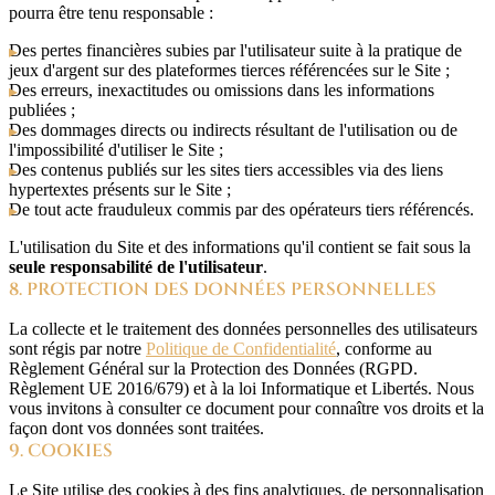
pourra être tenu responsable :
Des pertes financières subies par l'utilisateur suite à la pratique de
jeux d'argent sur des plateformes tierces référencées sur le Site ;
Des erreurs, inexactitudes ou omissions dans les informations
publiées ;
Des dommages directs ou indirects résultant de l'utilisation ou de
l'impossibilité d'utiliser le Site ;
Des contenus publiés sur les sites tiers accessibles via des liens
hypertextes présents sur le Site ;
De tout acte frauduleux commis par des opérateurs tiers référencés.
L'utilisation du Site et des informations qu'il contient se fait sous la
seule responsabilité de l'utilisateur
.
8. PROTECTION DES DONNÉES PERSONNELLES
La collecte et le traitement des données personnelles des utilisateurs
sont régis par notre
Politique de Confidentialité
, conforme au
Règlement Général sur la Protection des Données (RGPD.
Règlement UE 2016/679) et à la loi Informatique et Libertés. Nous
vous invitons à consulter ce document pour connaître vos droits et la
façon dont vos données sont traitées.
9. COOKIES
Le Site utilise des cookies à des fins analytiques, de personnalisation