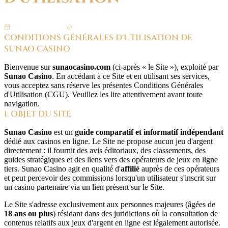
Publie le
16 avril 2026
·
Mis a jour le
18 avril 2026
CONDITIONS GÉNÉRALES D'UTILISATION DE
SUNAO CASINO
Bienvenue sur
sunaocasino.com
(ci-après « le Site »), exploité par
Sunao Casino
. En accédant à ce Site et en utilisant ses services,
vous acceptez sans réserve les présentes Conditions Générales
d'Utilisation (CGU). Veuillez les lire attentivement avant toute
navigation.
1. OBJET DU SITE
Sunao Casino
est un
guide comparatif et informatif indépendant
dédié aux casinos en ligne. Le Site ne propose aucun jeu d'argent
directement : il fournit des avis éditoriaux, des classements, des
guides stratégiques et des liens vers des opérateurs de jeux en ligne
tiers. Sunao Casino agit en qualité d'
affilié
auprès de ces opérateurs
et peut percevoir des commissions lorsqu'un utilisateur s'inscrit sur
un casino partenaire via un lien présent sur le Site.
Le Site s'adresse exclusivement aux personnes majeures (âgées de
18 ans ou plus
) résidant dans des juridictions où la consultation de
contenus relatifs aux jeux d'argent en ligne est légalement autorisée.