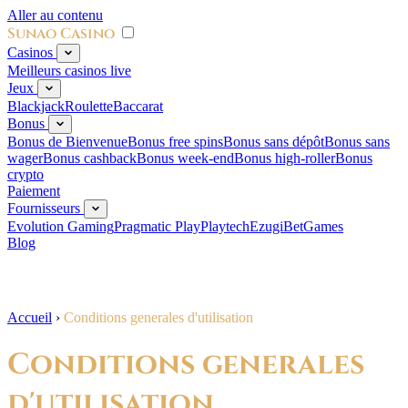
Aller au contenu
Sunao Casino
Casinos
Meilleurs casinos live
Jeux
Blackjack
Roulette
Baccarat
Bonus
Bonus de Bienvenue
Bonus free spins
Bonus sans dépôt
Bonus sans
wager
Bonus cashback
Bonus week-end
Bonus high-roller
Bonus
crypto
Paiement
Fournisseurs
Evolution Gaming
Pragmatic Play
Playtech
Ezugi
BetGames
Blog
Accueil
›
Conditions generales d'utilisation
Conditions generales
d'utilisation