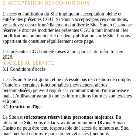
2. ACCEPTATION DES CONDITIONS
L'accès et l'utilisation du Site impliquent l'acceptation pleine et
entière des présentes CGU. Si vous n'acceptez pas ces conditions,
vous devez cesser immédiatement d'utiliser le Site. Sunao Casino se
réserve le droit de modifier les présentes CGU à tout moment ; les
modifications prennent effet dès leur publication sur le Site. Il vous
appartient de consulter régulièrement cette page.
Les présentes CGU ont été mises à jour pour la dernière fois en
2026.
3. ACCÈS AU SERVICE
3.1 Conditions d'accès
L'accès au Site est gratuit et ne nécessite pas de création de compte.
Toutefois, certaines fonctionnalités (newsletters, alertes
personnalisées) peuvent requérir la communication d'une adresse e-
mail. L'utilisateur garantit que les informations fournies sont exactes
et à jour.
3.2 Restriction d'âge
Le Site est
strictement réservé aux personnes majeures
. En
utilisant ce Site, vous déclarez avoir au minimum
18 ans
. Sunao
Casino ne peut être tenu responsable de l'accès de mineurs au Site,
mais met tout en œuvre pour limiter cet accès (mentions