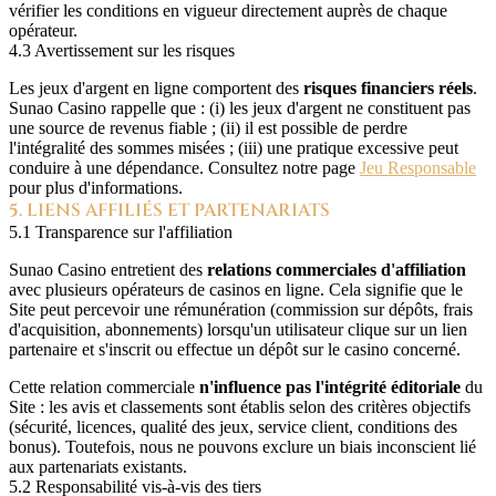
vérifier les conditions en vigueur directement auprès de chaque
opérateur.
4.3 Avertissement sur les risques
Les jeux d'argent en ligne comportent des
risques financiers réels
.
Sunao Casino rappelle que : (i) les jeux d'argent ne constituent pas
une source de revenus fiable ; (ii) il est possible de perdre
l'intégralité des sommes misées ; (iii) une pratique excessive peut
conduire à une dépendance. Consultez notre page
Jeu Responsable
pour plus d'informations.
5. LIENS AFFILIÉS ET PARTENARIATS
5.1 Transparence sur l'affiliation
Sunao Casino entretient des
relations commerciales d'affiliation
avec plusieurs opérateurs de casinos en ligne. Cela signifie que le
Site peut percevoir une rémunération (commission sur dépôts, frais
d'acquisition, abonnements) lorsqu'un utilisateur clique sur un lien
partenaire et s'inscrit ou effectue un dépôt sur le casino concerné.
Cette relation commerciale
n'influence pas l'intégrité éditoriale
du
Site : les avis et classements sont établis selon des critères objectifs
(sécurité, licences, qualité des jeux, service client, conditions des
bonus). Toutefois, nous ne pouvons exclure un biais inconscient lié
aux partenariats existants.
5.2 Responsabilité vis-à-vis des tiers