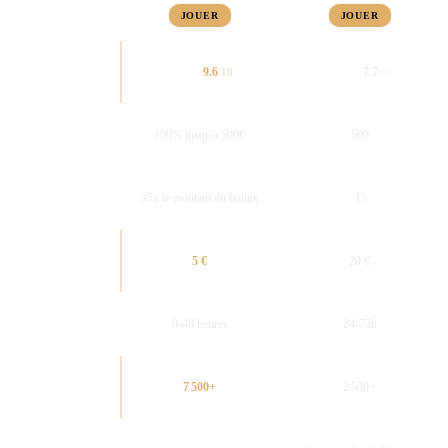
JOUER
JOUER
9.6
7.7
/10
/10
Note globale
Bonus de
100% jusqu'à 500€
500
bienvenue
35x le montant du bonus
35
Conditions de mise
5 €
20 €
Depot minimum
0-48 heures
24-72h
Vitesse de retrait
7 500+
2 500+
Catalogue de jeux