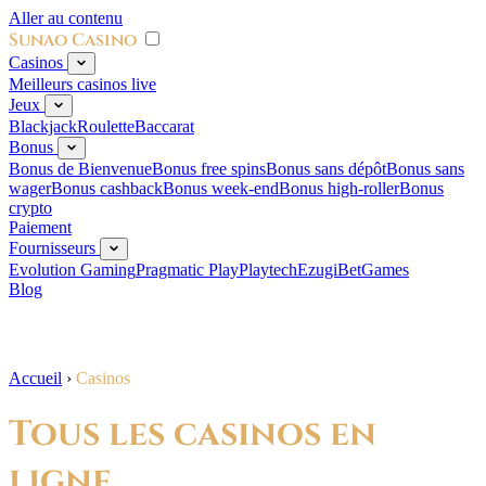
Aller au contenu
Sunao Casino
Casinos
Meilleurs casinos live
Jeux
Blackjack
Roulette
Baccarat
Bonus
Bonus de Bienvenue
Bonus free spins
Bonus sans dépôt
Bonus sans
wager
Bonus cashback
Bonus week-end
Bonus high-roller
Bonus
crypto
Paiement
Fournisseurs
Evolution Gaming
Pragmatic Play
Playtech
Ezugi
BetGames
Blog
Accueil
›
Casinos
Tous les casinos en
ligne