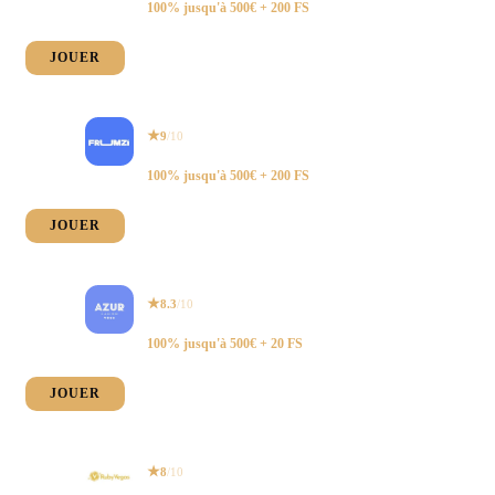
100% jusqu'à 500€ + 200 FS
JOUER
Lire l'avis
Frumzi
★
9
/10
#10
BONUS DE BIENVENUE
100% jusqu'à 500€ + 200 FS
JOUER
Lire l'avis
Azur Casino
★
8.3
/10
#11
BONUS DE BIENVENUE
100% jusqu'à 500€ + 20 FS
JOUER
Lire l'avis
RubyVegas
★
8
/10
#12