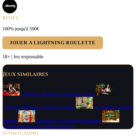
Betify
100% jusqu'à 500€
JOUER A LIGHTNING ROULETTE
18+ | Jeu responsable
Jeux similaires
Lightning Blackjack
evolution gaming
Immersive Roulette
evolution gaming
Mega Ball
evolution
gaming
Monopoly Live
evolution gaming
Always 8 Baccarat
evolution gaming
Sunao Casino