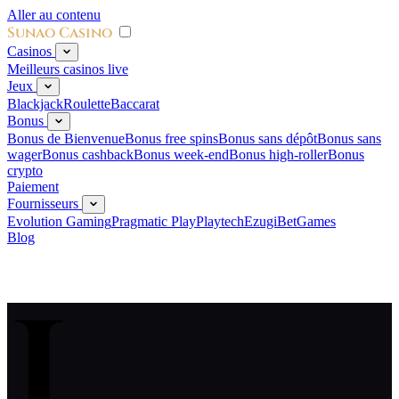
Aller au contenu
Sunao Casino
Casinos
Meilleurs casinos live
Jeux
Blackjack
Roulette
Baccarat
Bonus
Bonus de Bienvenue
Bonus free spins
Bonus sans dépôt
Bonus sans
wager
Bonus cashback
Bonus week-end
Bonus high-roller
Bonus
crypto
Paiement
Fournisseurs
Evolution Gaming
Pragmatic Play
Playtech
Ezugi
BetGames
Blog
L