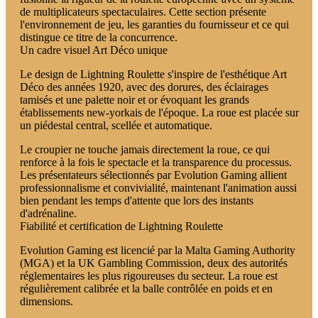
de multiplicateurs spectaculaires. Cette section présente
l'environnement de jeu, les garanties du fournisseur et ce qui
distingue ce titre de la concurrence.
Un cadre visuel Art Déco unique
Le design de Lightning Roulette s'inspire de l'esthétique Art
Déco des années 1920, avec des dorures, des éclairages
tamisés et une palette noir et or évoquant les grands
établissements new-yorkais de l'époque. La roue est placée sur
un piédestal central, scellée et automatique.
Le croupier ne touche jamais directement la roue, ce qui
renforce à la fois le spectacle et la transparence du processus.
Les présentateurs sélectionnés par Evolution Gaming allient
professionnalisme et convivialité, maintenant l'animation aussi
bien pendant les temps d'attente que lors des instants
d'adrénaline.
Fiabilité et certification de Lightning Roulette
Evolution Gaming est licencié par la Malta Gaming Authority
(MGA) et la UK Gambling Commission, deux des autorités
réglementaires les plus rigoureuses du secteur. La roue est
régulièrement calibrée et la balle contrôlée en poids et en
dimensions.