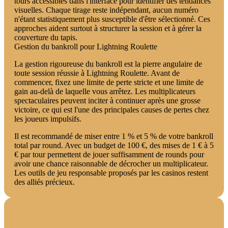
tours accessibles dans l'interface pour identifier des tendances
visuelles. Chaque tirage reste indépendant, aucun numéro
n'étant statistiquement plus susceptible d'être sélectionné. Ces
approches aident surtout à structurer la session et à gérer la
couverture du tapis.
Gestion du bankroll pour Lightning Roulette
La gestion rigoureuse du bankroll est la pierre angulaire de
toute session réussie à Lightning Roulette. Avant de
commencer, fixez une limite de perte stricte et une limite de
gain au-delà de laquelle vous arrêtez. Les multiplicateurs
spectaculaires peuvent inciter à continuer après une grosse
victoire, ce qui est l'une des principales causes de pertes chez
les joueurs impulsifs.
Il est recommandé de miser entre 1 % et 5 % de votre bankroll
total par round. Avec un budget de 100 €, des mises de 1 € à 5
€ par tour permettent de jouer suffisamment de rounds pour
avoir une chance raisonnable de décrocher un multiplicateur.
Les outils de jeu responsable proposés par les casinos restent
des alliés précieux.
Où jouer à Lightning