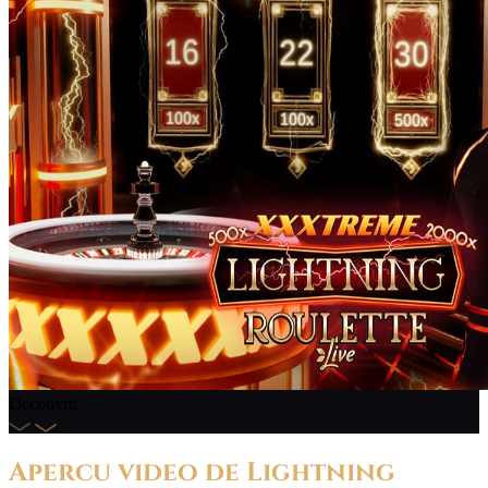
Decouvrir
Apercu video de Lightning