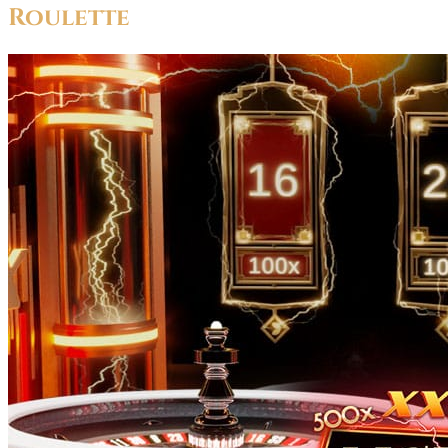
Roulette