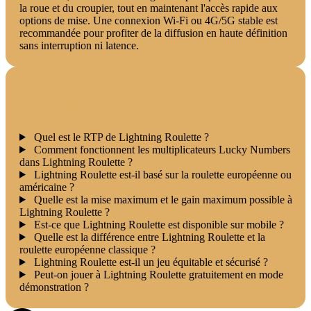
la roue et du croupier, tout en maintenant l'accès rapide aux
options de mise. Une connexion Wi-Fi ou 4G/5G stable est
recommandée pour profiter de la diffusion en haute définition
sans interruption ni latence.
Questions fréquentes
Quel est le RTP de Lightning Roulette ?
+
Comment fonctionnent les multiplicateurs Lucky Numbers
dans Lightning Roulette ?
+
Lightning Roulette est-il basé sur la roulette européenne ou
américaine ?
+
Quelle est la mise maximum et le gain maximum possible à
Lightning Roulette ?
+
Est-ce que Lightning Roulette est disponible sur mobile ?
+
Quelle est la différence entre Lightning Roulette et la
roulette européenne classique ?
+
Lightning Roulette est-il un jeu équitable et sécurisé ?
+
Peut-on jouer à Lightning Roulette gratuitement en mode
démonstration ?
+