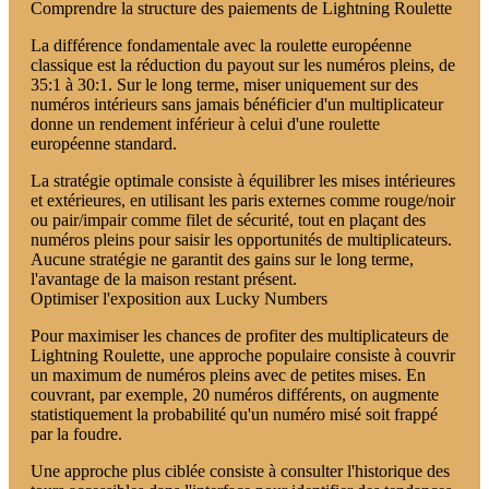
Comprendre la structure des paiements de Lightning Roulette
La différence fondamentale avec la roulette européenne
classique est la réduction du payout sur les numéros pleins, de
35:1 à 30:1. Sur le long terme, miser uniquement sur des
numéros intérieurs sans jamais bénéficier d'un multiplicateur
donne un rendement inférieur à celui d'une roulette
européenne standard.
La stratégie optimale consiste à équilibrer les mises intérieures
et extérieures, en utilisant les paris externes comme rouge/noir
ou pair/impair comme filet de sécurité, tout en plaçant des
numéros pleins pour saisir les opportunités de multiplicateurs.
Aucune stratégie ne garantit des gains sur le long terme,
l'avantage de la maison restant présent.
Optimiser l'exposition aux Lucky Numbers
Pour maximiser les chances de profiter des multiplicateurs de
Lightning Roulette, une approche populaire consiste à couvrir
un maximum de numéros pleins avec de petites mises. En
couvrant, par exemple, 20 numéros différents, on augmente
statistiquement la probabilité qu'un numéro misé soit frappé
par la foudre.
Une approche plus ciblée consiste à consulter l'historique des