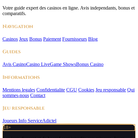
Votre guide expert des casinos en ligne. Avis independants, bonus et
comparatifs.
Navigation
Casinos
Jeux
Bonus
Paiement
Fournisseurs
Blog
Guides
Avis Casino
Casino Live
Game Shows
Bonus Casino
Informations
Mentions legales
Confidentialite
CGU
Cookies
Jeu responsable
Qui
sommes-nous
Contact
Jeu responsable
Joueurs Info Service
Adictel
18+