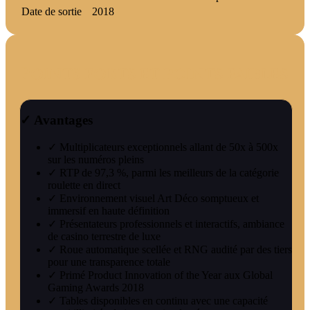
Date de sortie
2018
Points forts et points faibles
✓
Avantages
✓
Multiplicateurs exceptionnels allant de 50x à 500x
sur les numéros pleins
✓
RTP de 97,3 %, parmi les meilleurs de la catégorie
roulette en direct
✓
Environnement visuel Art Déco somptueux et
immersif en haute définition
✓
Présentateurs professionnels et interactifs, ambiance
de casino terrestre de luxe
✓
Roue automatique scellée et RNG audité par des tiers
pour une transparence totale
✓
Primé Product Innovation of the Year aux Global
Gaming Awards 2018
✓
Tables disponibles en continu avec une capacité