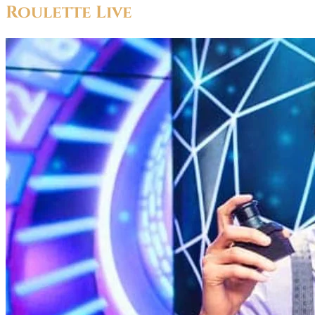
Roulette Live