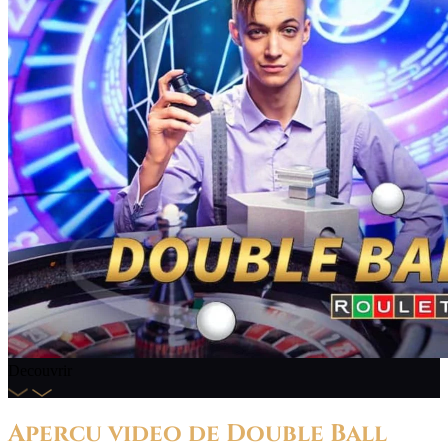
Decouvrir
Apercu video de Double Ball